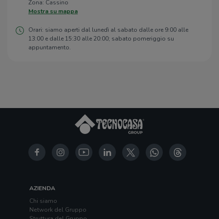
Zona: Cassino
Mostra su mappa
Orari: siamo aperti dal lunedì al sabato dalle ore 9:00 alle
13:00 e dalle 15:30 alle 20:00; sabato pomeriggio su
appuntamento.
AZIENDA
Chi siamo
Network del Gruppo
Struttura del Gruppo