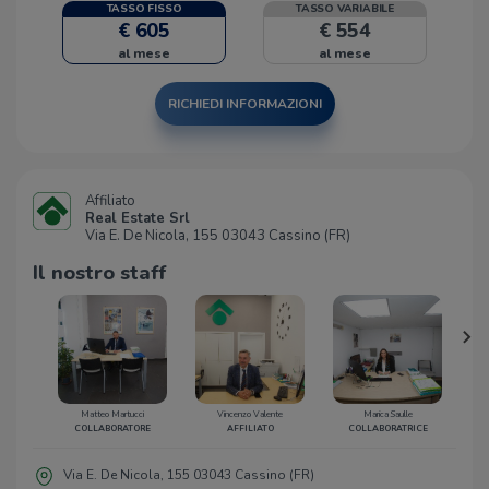
TASSO FISSO
TASSO VARIABILE
€ 605
€ 554
al mese
al mese
RICHIEDI INFORMAZIONI
Affiliato
Real Estate Srl
Via E. De Nicola, 155 03043 Cassino (FR)
Il nostro staff
Matteo Martucci
Vincenzo Valente
Marica Saulle
L
COLLABORATORE
AFFILIATO
COLLABORATRICE
Via E. De Nicola, 155 03043 Cassino (FR)